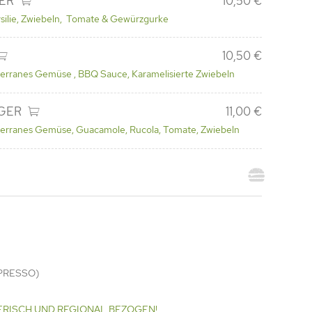
ER
10,50 €
rsilie, Zwiebeln, Tomate & Gewürzgurke
10,50 €
iterranes Gemüse , BBQ Sauce, Karamelisierte Zwiebeln
GER
11,00 €
iterranes Gemüse, Guacamole, Rucola, Tomate, Zwiebeln
SPRESSO)
 FRISCH UND REGIONAL BEZOGEN!