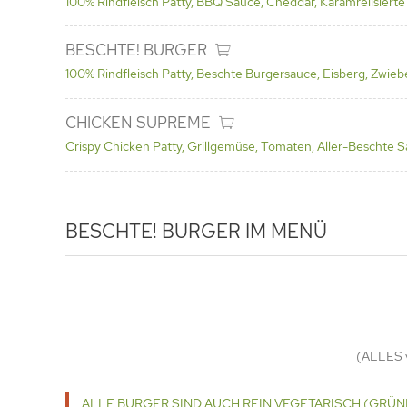
100% Rindfleisch Patty, BBQ Sauce, Cheddar, Karamrelisierte
BESCHTE! BURGER
100% Rindfleisch Patty, Beschte Burgersauce, Eisberg, Zwie
CHICKEN SUPREME
Crispy Chicken Patty, Grillgemüse, Tomaten, Aller-Beschte S
BESCHTE!
BURGER IM MENÜ
(ALLES 
ALLE BURGER SIND AUCH REIN VEGETARISCH (GRÜN