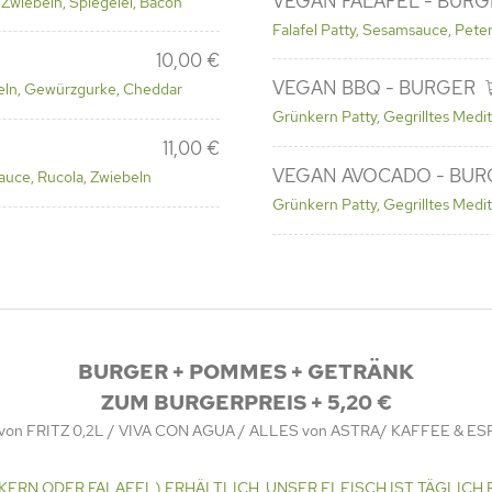
VEGAN FALAFEL - BURG
 Zwiebeln, Spiegelei, Bacon
Falafel Patty, Sesamsauce, Pete
10,00 €
VEGAN BBQ - BURGER
beln, Gewürzgurke, Cheddar
Grünkern Patty, Gegrilltes Med
11,00 €
VEGAN AVOCADO - BUR
auce, Rucola, Zwiebeln
Grünkern Patty, Gegrilltes Med
BURGER + POMMES + GETRÄNK
ZUM BURGERPREIS + 5,20 €
von FRITZ 0,2L / VIVA CON AGUA / ALLES von ASTRA/ KAFFEE & E
KERN ODER FALAFEL) ERHÄLTLICH, UNSER FLEISCH IST TÄGLICH