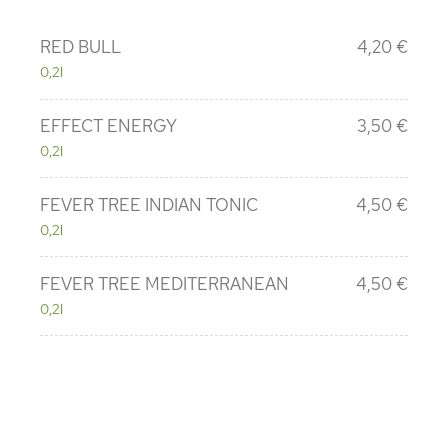
RED BULL
4,20 €
0,2l
EFFECT ENERGY
3,50 €
0,2l
FEVER TREE INDIAN TONIC
4,50 €
0,2l
FEVER TREE MEDITERRANEAN
4,50 €
0,2l