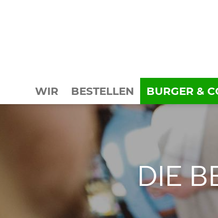
WIR
BESTELLEN
BURGER & C
BURGER
BEILAGEN
DIE B
SALATE
GETRÄNKE