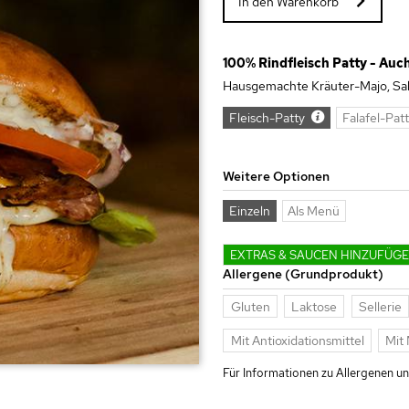
In den Warenkorb
100% Rindfleisch Patty - Auc
Hausgemachte Kräuter-Majo, Sal
Fleisch-Patty
Falafel-Pat
Weitere Optionen
Einzeln
Als Menü
EXTRAS & SAUCEN HINZUFÜG
Allergene (Grundprodukt)
Gluten
Laktose
Sellerie
Mit Antioxidationsmittel
Mit 
Für Informationen zu Allergenen und