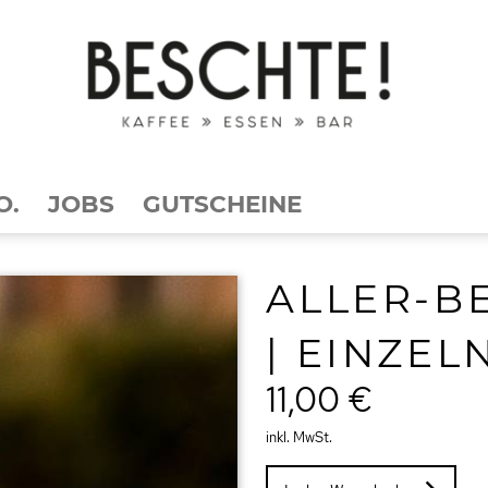
O.
JOBS
GUTSCHEINE
ALLER-B
| EINZEL
11,00 €
inkl. MwSt.