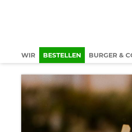
WIR
BESTELLEN
BURGER & C
BURGER
BEILAGEN
SALATE
GETRÄNKE