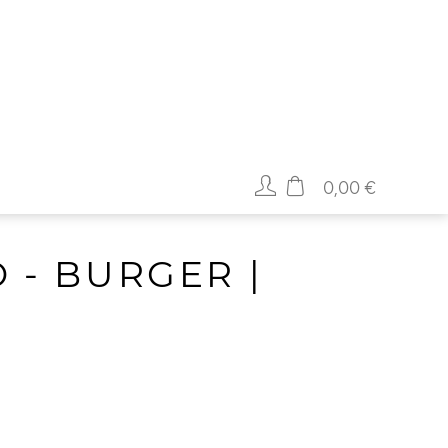
0,00 €
 - BURGER |