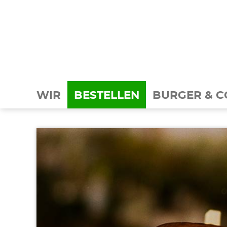
WIR
BESTELLEN
BURGER & C
BURGER
BEILAGEN
SALATE
GETRÄNKE