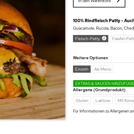
In den Warenkorb
100% Rindfleisch Patty - Auc
Guacamole, Rucola, Bacon, Ched
Fleisch-Patty
Falafel-Pat
Weitere Optionen
Einzeln
Als Menü
EXTRAS & SAUCEN HINZUFÜG
Allergene (Grundprodukt)
Gluten
Laktose
Mit Kons
Für Informationen zu Allergenen und