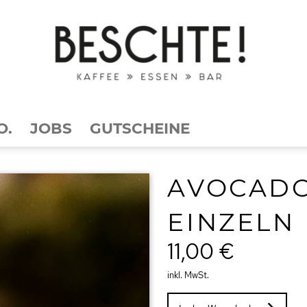
O.
JOBS
GUTSCHEINE
AVOCADO
EINZELN
11,00 €
inkl. MwSt.